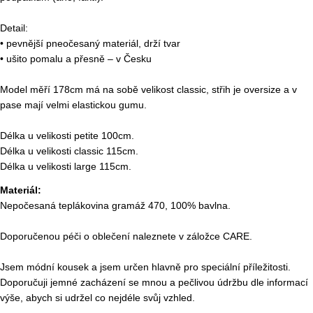
Detail:
• pevnější pneočesaný materiál, drží tvar
• ušito pomalu a přesně – v Česku
Model měří 178cm má na sobě velikost classic, střih je oversize a v
pase mají velmi elastickou gumu.
Délka u velikosti petite 100cm.
Délka u velikosti classic 115cm.
Délka u velikosti large 115cm.
Materiál:
Nepočesaná teplákovina gramáž 470, 100% bavlna.
Doporučenou péči o oblečení naleznete v záložce CARE.
Jsem módní kousek a jsem určen hlavně pro speciální příležitosti.
Doporučuji jemné zacházení se mnou a pečlivou údržbu dle informací
výše, abych si udržel co nejdéle svůj vzhled.