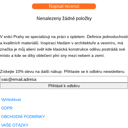
Napsat recenzi
Nenalezeny žádné položky
V srdci Prahy se specializuji na práci s úpletem. Definice jednoduchosti
a kvalitních materiálů. Inspiraci hledám v architektuře a vesmíru, má
značka je můj aliení svět kde klasická konstrukce oděvu postrádá své
místo a kde se díky oblečení plní sny mezi nebem a zemí.
Získejte 10% slevu na další nákup. Přihlaste se k odběru newsletteru.
Newsletter
Přihlásit k odběru
Vyhledávat
GDPR
OBCHODNÍ PODMÍNKY
VAŠE OTÁZKY