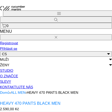
Přejít
na
Menu
obsah
Hledat
0
MENU
Zavřít
Registrovat
Přihlásit se
CS
MUŽI
ŽENY
STUDIO
O ZNAČCE
SLEVY
KONTAKTUJTE NÁS
Domů
›
ALL MEN
›
HEAVY 470 PANTS BLACK MEN
HEAVY 470 PANTS BLACK MEN
Běžná
2.590,00 Kč