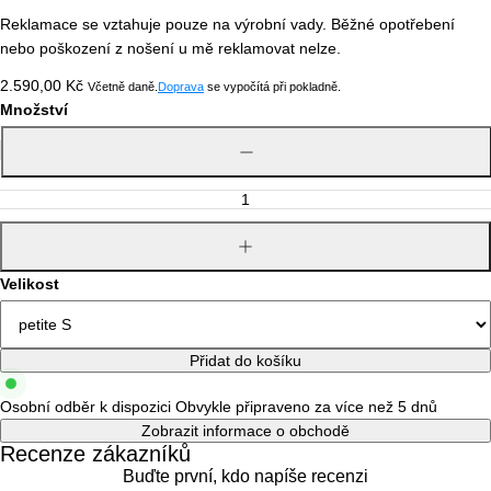
Reklamace se vztahuje pouze na výrobní vady. Běžné opotřebení
nebo poškození z nošení u mě reklamovat nelze.
Běžná
2.590,00 Kč
Včetně daně.
Doprava
se vypočítá při pokladně.
cena
Množství
Snížit
množství
Zvýšit
množství
Velikost
Přidat do košíku
Osobní odběr k dispozici
Obvykle připraveno za více než 5 dnů
Zobrazit informace o obchodě
Recenze zákazníků
Buďte první, kdo napíše recenzi