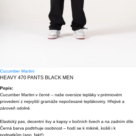
Cucumber Martini
HEAVY 470 PANTS BLACK MEN
Popis:
Cucumber Martini v černé – naše oversize tepláky v prémiovém
provedení z nejvyšší gramáže nepočesané teplákoviny. Hřejivé a
zároveň odolné.
Elastický pas, decentní švy a kapsy v bočních švech a na zadním díle.
Černá barva podtrhuje osobnost – hodí se k mikině, košili i k
podpatkům (ano, fakt!).