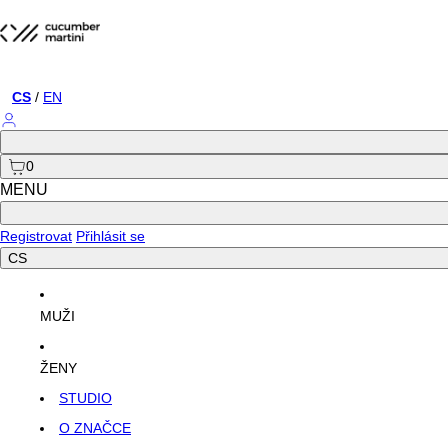
Přejít
na
obsah
CS
/
EN
Přihlásit
se
0
MENU
Registrovat
Přihlásit se
CS
MUŽI
ŽENY
STUDIO
O ZNAČCE