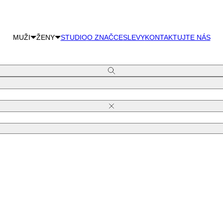
MUŽI
ŽENY
STUDIO
O ZNAČCE
SLEVY
KONTAKTUJTE NÁS
Hledat
Zavřít