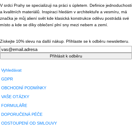
V srdci Prahy se specializuji na práci s úpletem. Definice jednoduchosti
a kvalitních materiálů. Inspiraci hledám v architektuře a vesmíru, má
značka je můj aliení svět kde klasická konstrukce oděvu postrádá své
místo a kde se díky oblečení plní sny mezi nebem a zemí.
Získejte 10% slevu na další nákup. Přihlaste se k odběru newsletteru.
Newsletter
Přihlásit k odběru
Vyhledávat
GDPR
OBCHODNÍ PODMÍNKY
VAŠE OTÁZKY
FORMULÁŘE
DOPORUČENÁ PÉČE
ODSTOUPENÍ OD SMLOUVY