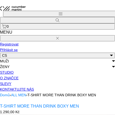
Přejít
na
Menu
obsah
Hledat
0
MENU
Zavřít
Registrovat
Přihlásit se
CS
MUŽI
ŽENY
STUDIO
O ZNAČCE
SLEVY
KONTAKTUJTE NÁS
Domů
›
ALL MEN
›
T-SHIRT MORE THAN DRINK BOXY MEN
T-SHIRT MORE THAN DRINK BOXY MEN
Běžná
1.290,00 Kč