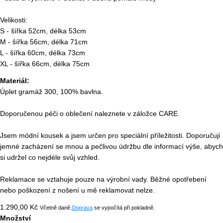
Velikosti:
S - šířka 52cm, délka 53cm
M - šířka 56cm, délka 71cm
L - šířka 60cm, délka 73cm
XL - šířka 66cm, délka 75cm
Materiál:
Úplet gramáž 300, 100% bavlna.
Doporučenou péči o oblečení naleznete v záložce CARE.
Jsem módní kousek a jsem určen pro speciální příležitosti. Doporučuji
jemné zacházení se mnou a pečlivou údržbu dle informací výše, abych
si udržel co nejdéle svůj vzhled.
Reklamace se vztahuje pouze na výrobní vady. Běžné opotřebení
nebo poškození z nošení u mě reklamovat nelze.
Běžná
1.290,00 Kč
Včetně daně.
Doprava
se vypočítá při pokladně.
cena
Množství