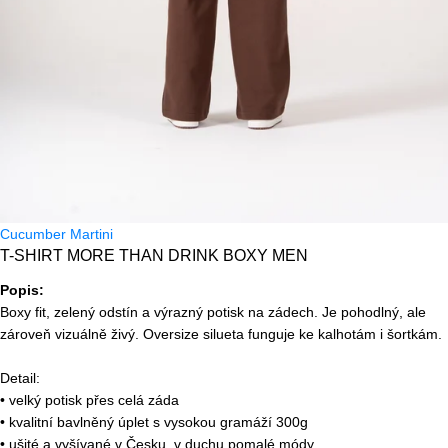
Cucumber Martini
T-SHIRT MORE THAN DRINK BOXY MEN
Popis:
Boxy fit, zelený odstín a výrazný potisk na zádech. Je pohodlný, ale
zároveň vizuálně živý. Oversize silueta funguje ke kalhotám i šortkám.
Detail:
• velký potisk přes celá záda
• kvalitní bavlněný úplet s vysokou gramáží 300g
• ušité a vyšívané v Česku, v duchu pomalé módy