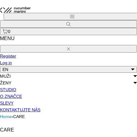
Skip
to
Menu
content
Search
0
MENU
Close
Register
Log in
EN
MUŽI
ŽENY
STUDIO
O ZNAČCE
SLEVY
KONTAKTUJTE NÁS
Home
›
CARE
CARE